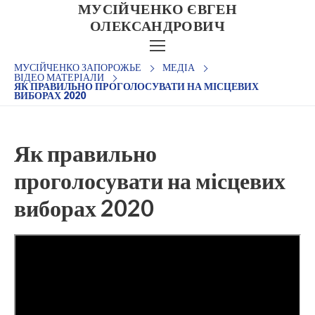
МУСІЙЧЕНКО ЄВГЕН
ОЛЕКСАНДРОВИЧ
МУСІЙЧЕНКО ЗАПОРОЖЬЕ
МЕДІА
ВІДЕО МАТЕРІАЛИ
ЯК ПРАВИЛЬНО ПРОГОЛОСУВАТИ НА МІСЦЕВИХ
ВИБОРАХ 2020
Автобіографія
Як правильно
Діяльність
проголосувати на місцевих
Медіа
виборах 2020
Новини
Контакти